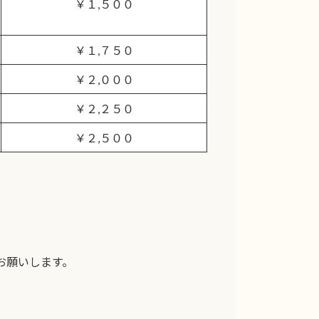
￥１,５００
￥１,７５０
￥２,０００
￥２,２５０
￥２,５００
お願いします。