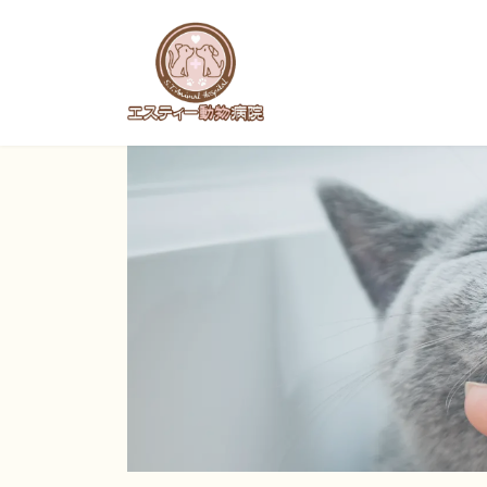
コ
ナ
ン
ビ
テ
ゲ
ン
ー
ツ
シ
へ
ョ
ス
ン
キ
に
ッ
移
プ
動